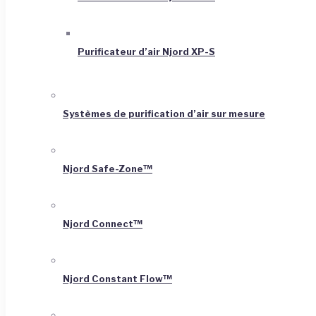
Purificateur d’air Njord XP-S
Systèmes de purification d’air sur mesure
Njord Safe-Zone™
Njord Connect™
Njord Constant Flow™