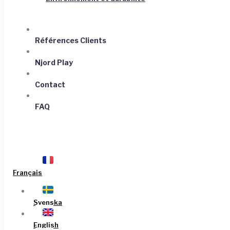
Références Clients
Njord Play
Contact
FAQ
Français
Svenska
English