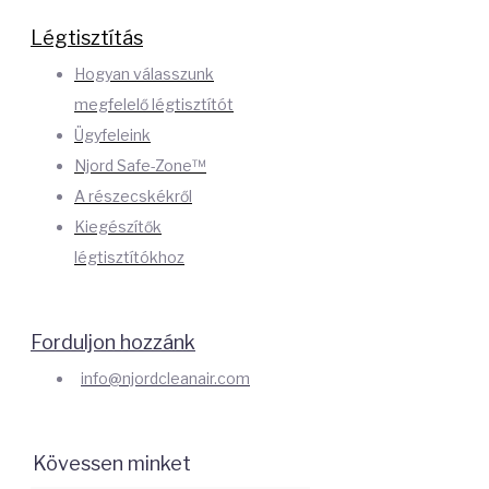
Légtisztítás
Hogyan válasszunk
megfelelő légtisztítót
Ügyfeleink
Njord Safe-Zone™
A részecskékről
Kiegészítők
légtisztítókhoz
Forduljon hozzánk
info@njordcleanair.com
Kövessen minket