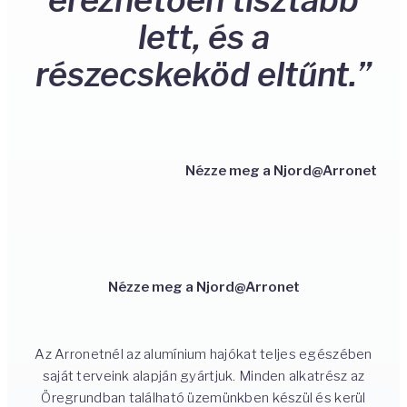
lett, és a
részecskeköd eltűnt.”
Nézze meg a Njord@Arronet
Nézze meg a Njord@Arronet
Az Arronetnél az alumínium hajókat teljes egészében
saját terveink alapján gyártjuk. Minden alkatrész az
Öregrundban található üzemünkben készül és kerül