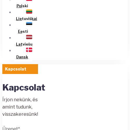
Polski
Lietuviškai
Eesti
Latviešu
Dansk
Kapcsolat
Kapcsolat
Írjon nekünk, és
amint tudunk,
visszakeresünk!
Üzenet*