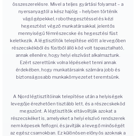
összeszerelésre. Mivel a teljes gyártási folyamat – a
nyersanyagtól a kész hajóig – helyben történik
vágógépekkel, robothegesztéssel és kézi
hegesztést végző munkatársakkal, jelentős
mennyiségű fémrészecske és hegesztési füst
keletkezik. A légtisztítók telepítése előtt a levegőben
részecskékből és füstből álló köd volt tapasztalható,
annak ellenére, hogy helyi elszívást alkalmaztunk.
Ezért szerettünk volna lépéseket tenni annak
érdekében, hogy munkatársaink számára jobb és
biztonságosabb munkakörnyezetet teremtsünk.
A Njord légtisztítóinak telepítése után a helyiségek
levegője érezhetően tisztább lett, és a részecskeköd
megszűnt. A légtisztítók eltávolítják azokat a
részecskéket is, amelyeket a helyi elszívó rendszerek
nem képesek felfogni, és javítják a levegő minőségét
az egész csarnokban. Ez különösen előnyös azoknak a