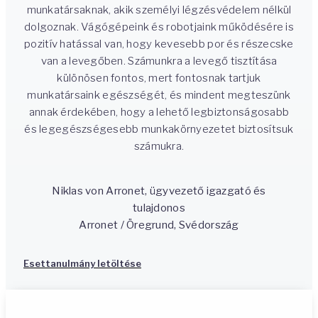
munkatársaknak, akik személyi légzésvédelem nélkül
dolgoznak. Vágógépeink és robotjaink működésére is
pozitív hatással van, hogy kevesebb por és részecske
van a levegőben. Számunkra a levegő tisztítása
különösen fontos, mert fontosnak tartjuk
munkatársaink egészségét, és mindent megteszünk
annak érdekében, hogy a lehető legbiztonságosabb
és legegészségesebb munkakörnyezetet biztosítsuk
számukra.
Niklas von Arronet, ügyvezető igazgató és
tulajdonos
Arronet / Öregrund, Svédország
Esettanulmány letöltése