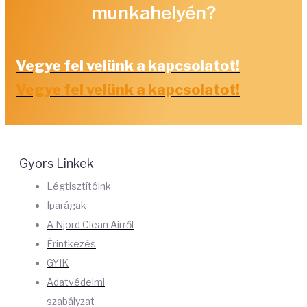
munkahelyén?
Vegye fel velünk a kapcsolatot!
Vegye fel velünk a kapcsolatot!
Gyors Linkek
Légtisztítóink
Iparágak
A Njord Clean Airről
Érintkezés
GYIK
Adatvédelmi
szabályzat