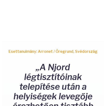
Esettanulmány: Arronet / Öregrund, Svédország
„A Njord
légtisztítóinak
telepítése után a
helyiségek levegője
érezhetően tisztább