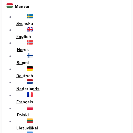
Magyar
Svenska
English
Norsk
Suomi
Deutsch
Nederlands
Français
Polski
Lietuviškai