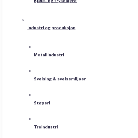
Kjøle- og fryselagre
Industri og produksjon
Metallindustri
Sveising & sveisemiljøer
Støperi
Treindustri