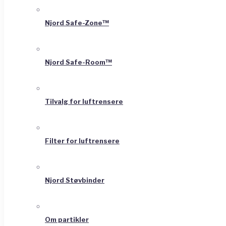
Njord Safe-Zone™
Njord Safe-Room™
Tilvalg for luftrensere
Filter for luftrensere
Njord Støvbinder
Om partikler