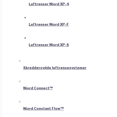
Luftrenser Njord XP-4
Luftrenser Njord XP-F
Luftrenser Njord XP-S
Skreddersydde luftrensesystemer
Njord Connect™
Njord Constant Flow™