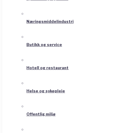
Næringsmiddelindustri
Butikk og service
Hotell og restaurant
Helse og sykepleie
Offentlig miljø