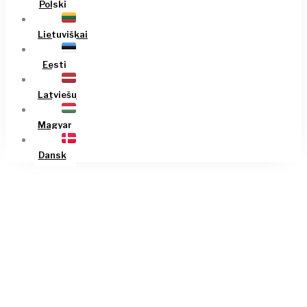
Polski
Lietuviškai
Eesti
Latviešu
Magyar
Dansk