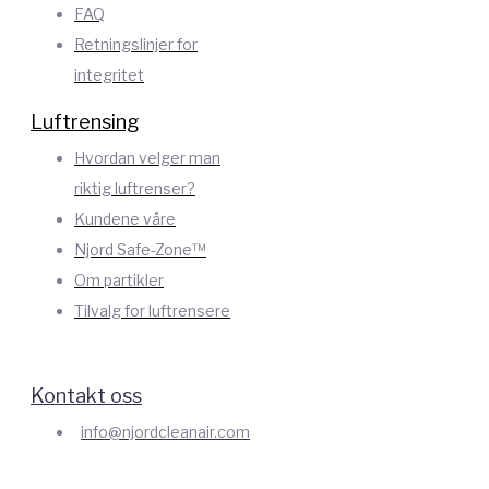
FAQ
Retningslinjer for
integritet
Luftrensing
Hvordan velger man
riktig luftrenser?
Kundene våre
Njord Safe-Zone™
Om partikler
Tilvalg for luftrensere
Kontakt oss
info@njordcleanair.com