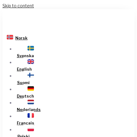
Skip to content
Norsk
Svenska
English
Suomi
Deutsch
Nederlands
Français
Polski