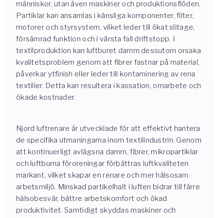
människor, utan även maskiner och produktionsflöden.
Partiklar kan ansamlas i känsliga komponenter, filter,
motorer och styrsystem, vilket leder till ökat slitage,
försämrad funktion och i värsta fall driftstopp. I
textilproduktion kan luftburet damm dessutom orsaka
kvalitetsproblem genom att fibrer fastnar på material,
påverkar ytfinish eller leder till kontaminering av rena
textilier. Detta kan resultera i kassation, omarbete och
ökade kostnader.
Njord luftrenare är utvecklade för att effektivt hantera
de specifika utmaningarna inom textilindustrin. Genom
att kontinuerligt avlägsna damm, fibrer, mikropartiklar
och luftburna föroreningar förbättras luftkvaliteten
markant, vilket skapar en renare och mer hälsosam
arbetsmiljö. Minskad partikelhalt i luften bidrar till färre
hälsobesvär, bättre arbetskomfort och ökad
produktivitet. Samtidigt skyddas maskiner och