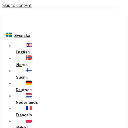
Skip to content
Svenska
English
Norsk
Suomi
Deutsch
Nederlands
Français
Polski