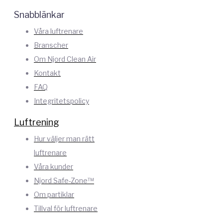
Snabblänkar
Våra luftrenare
Branscher
Om Njord Clean Air
Kontakt
FAQ
Integritetspolicy
Luftrening
Hur väljer man rätt
luftrenare
Våra kunder
Njord Safe-Zone™
Om partiklar
Tillval för luftrenare