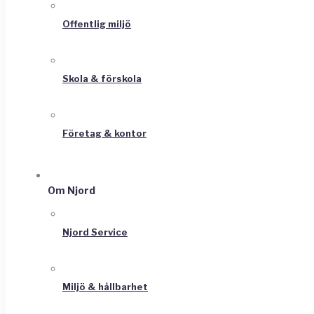
Offentlig miljö
Skola & förskola
Företag & kontor
Om Njord
Njord Service
Miljö & hållbarhet