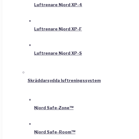
Luftrenare Njord XP-4
Luftrenare Njord XP-F
Luftrenare Njord XP-S
Skräddarsydda luftreningssystem
Njord Safe-Zone™
Njord Safe-Room™