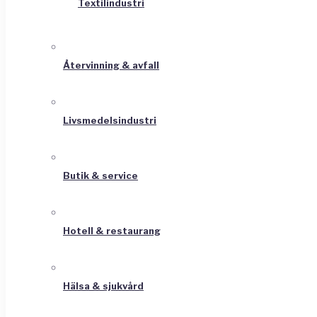
Textilindustri
Återvinning & avfall
Livsmedelsindustri
Butik & service
Hotell & restaurang
Hälsa & sjukvård